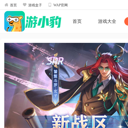



首页
游戏盒子
WAP官网
首页
游戏大全