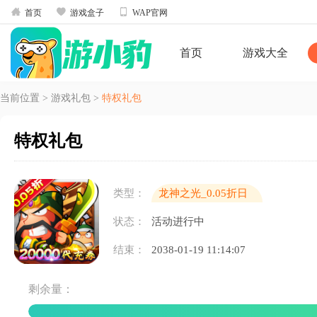



首页
游戏盒子
WAP官网
首页
游戏大全
当前位置
>
游戏礼包
>
特权礼包
特权礼包
类型：
龙神之光_0.05折日
送20000代充券
状态：
活动进行中
结束：
2038-01-19 11:14:07
剩余量：