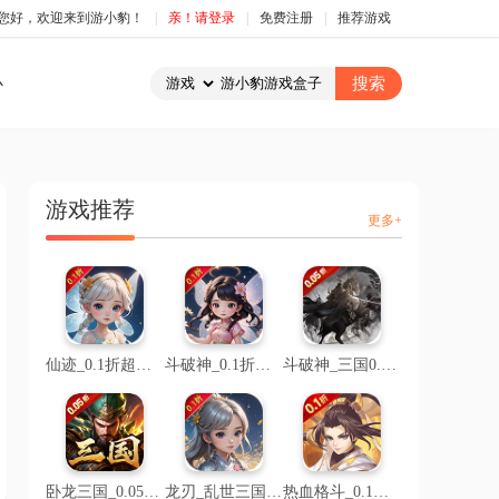
您好，欢迎来到游小豹！
|
亲！请登录
|
免费注册
|
推荐游戏
心
游戏推荐
更多+
仙迹_0.1折超级折扣
斗破神_0.1折仙帝之路
斗破神_三国0.05折文字
卧龙三国_0.05折乱世争锋
龙刃_乱世三国0.1折
热血格斗_0.1折魔化三国