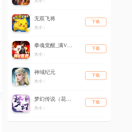
大小：
无双飞将
下载
大小：
拳魂觉醒_满V送白草
下载
大小：
神域纪元
下载
大小：
梦幻传说（花千骨）
下载
大小：