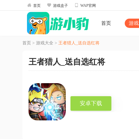



首页
游戏盒子
WAP官网
首页
游戏
首页
>
游戏大全
>
王者猎人_送自选红将
王者猎人_送自选红将
安卓下载