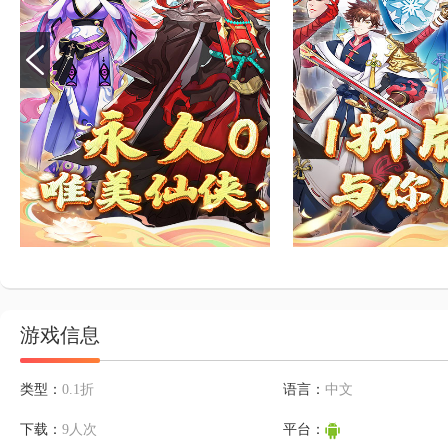
游戏信息
类型：
0.1折
语言：
中文
下载：
9人次
平台：