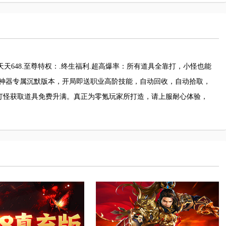
天648.至尊特权：.终生福利.超高爆率：所有道具全靠打，小怪也能
物神器专属沉默版本，开局即送职业高阶技能，自动回收，自动拾取，
过打怪获取道具免费升满。真正为零氪玩家所打造，请上服耐心体验，