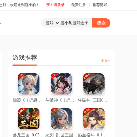
您好，欢迎来到游小豹！
|
亲！请登录
|
免费注册
|
推荐游戏
心
游戏推荐
更多+
仙迹_0.1折超级折扣
斗破神_0.1折仙帝之路
斗破神_三国0.05折文字
卧龙三国_0.05折乱世争锋
龙刃_乱世三国0.1折
热血格斗_0.1折魔化三国