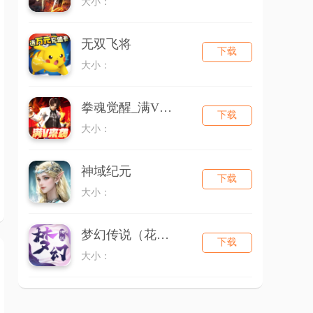
大小：
无双飞将
下载
大小：
拳魂觉醒_满V送白草
下载
大小：
神域纪元
下载
大小：
梦幻传说（花千骨）
下载
大小：