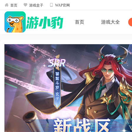



首页
游戏盒子
WAP官网
首页
游戏大全