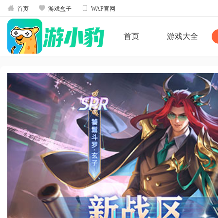



首页
游戏盒子
WAP官网
首页
游戏大全