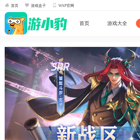



首页
游戏盒子
WAP官网
首页
游戏大全