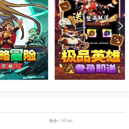
大小：
187mb