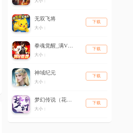
大小：
无双飞将
下载
大小：
拳魂觉醒_满V送白草
下载
大小：
神域纪元
下载
大小：
梦幻传说（花千骨）
下载
大小：