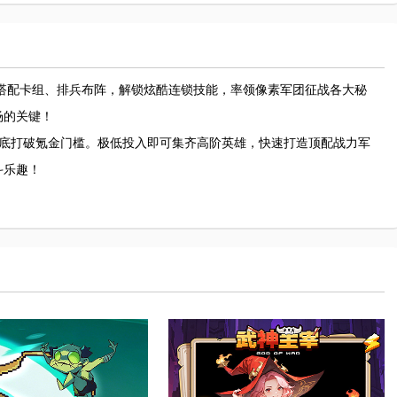
由搭配卡组、排兵布阵，解锁炫酷连锁技能，率领像素军团征战各大秘
场的关键！
，彻底打破氪金门槛。极低投入即可集齐高阶英雄，快速打造顶配战力军
斗乐趣！