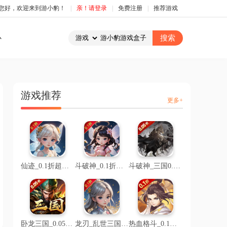
您好，欢迎来到游小豹！
|
亲！请登录
|
免费注册
|
推荐游戏
心
游戏推荐
更多+
仙迹_0.1折超级折扣
斗破神_0.1折仙帝之路
斗破神_三国0.05折文字
卧龙三国_0.05折乱世争锋
龙刃_乱世三国0.1折
热血格斗_0.1折魔化三国