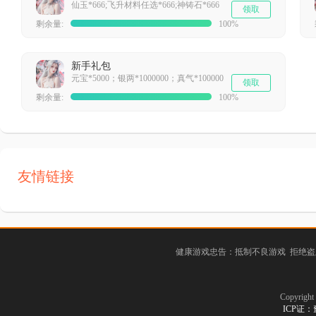
仙玉*666;飞升材料任选*666;神铸石*666
领取
剩余量:
100%
新手礼包
元宝*5000；银两*1000000；真气*100000
领取
剩余量:
100%
友情链接
健康游戏忠告：抵制不良游戏 拒绝盗
Copyrig
ICP证：豫