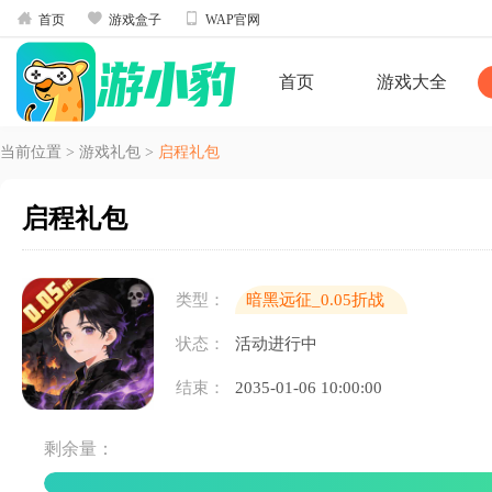



首页
游戏盒子
WAP官网
首页
游戏大全
当前位置
>
游戏礼包
>
启程礼包
启程礼包
类型：
暗黑远征_0.05折战
神之怒
状态：
活动进行中
结束：
2035-01-06 10:00:00
剩余量：