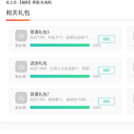
右上方-【福利】界面-礼包码
相关礼包
普通礼包3
钻石*200、约会卡*2、超级礼品箱*5、异域风情地毯*1
领取
剩余量:
100%
进游礼包
钻石*2000、主厨人才自选箱*1、明星晋升卡*10、炫彩摩天轮*1
领取
剩余量:
100%
普通礼包7
钻石*200、厨神券*1、食材包*1000、驯鹿挂件*1
领取
剩余量:
100%