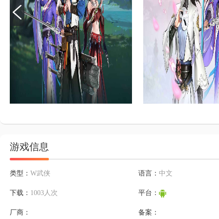
游戏信息
类型：
W武侠
语言：
中文
下载：
1003人次
平台：
厂商：
备案：