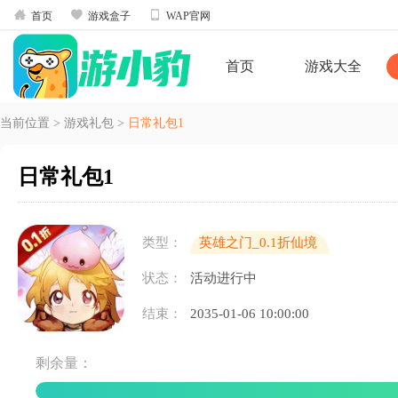



首页
游戏盒子
WAP官网
首页
游戏大全
当前位置
>
游戏礼包
>
日常礼包1
日常礼包1
类型：
英雄之门_0.1折仙境
归来
状态：
活动进行中
结束：
2035-01-06 10:00:00
剩余量：