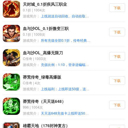
天封城_0.1折疾风三职业
下载
0.1折 | 1004次
游戏简介：
上线就送自动回收、自动拾取、新人礼包送元宝*10000、铭文石*50、盟重回城石*50、随机传送石*50、强效太阳水*50、职业技能书*1、1888元超值礼包*1、幸运钥匙*1 经典三职业传奇手游是一款承载经典的多人在线ARPG游戏。游戏中有广袤的世界、多人在线玩法，提供丰富多样的团队PVP活动和全面的公会管理功能，让玩家体验纯正的传奇游戏。此外，还提供公平公正的竞技环境，丰富的PVE内容，包括挑战强大的BOSS和多样化的副本，让玩家重温经典的传奇战斗与冒险。内置自动挂机，升级不再困难！
血与沙OL_0.1折微变三职
下载
0.1折 | 1009次
游戏简介：
所有充值全部0.1折，传奇经典重磅归来！全力打造更真实的画面、更丰富的玩法、更爽快的战斗。神装、生肖、专属装备霸气附体！外观拉风属性爆炸！兄弟一起来，打造最强帮会！无兄弟不传奇，一起创造辉煌！开启全民千人在线攻城，铸就王者霸业！
血与沙OL_高爆无限刀
下载
C传奇 | 1003次
游戏简介：
充值比例：1:10，登录送蝙蝠侠时装（通用礼包cdk领取），首爆领灵符换打金卡（爆出材料不绑定）开局直送超级礼包码 二十年资深老策划出品沉默无限刀版本，玩法简单，上手容易，游戏内自备攻略，散人天堂，一张周卡打天下。首爆领灵符换打金卡，小号养大号，不为装备材料发愁。切割强化小神魔，无限刀刀刀暴击砍到爽，个人boss，专属副本，众多地图，挂机升级两不误。
莽荒传奇_绿毒高爆版
下载
C传奇 | 4次
游戏简介：
上线福利：上线即送50级，送首充卡、黄金卡、钻石卡、至尊卡.免费首充：送“绝世无双”称号，刀刀绿毒特权，1.5倍爆率令牌.至尊特权：送职业高阶技能，送自动拾取、自动回收特权 莽荒传奇（绿毒高爆版）是一款全新火龙攻速神器传奇，三职业刀刀绿毒打怪效率拉满，三职业可自由转换，多种新颖玩法PK激情、鏖战沙巴克、跨服系统奖励丰厚。游戏开局还送豪华首充大礼包、黄金、钻石、至尊3大会员，海量红包终生赠送，真正为零氪玩家所打造，请上服耐心体验，保证您不虚此行！
莽荒传奇（天天送648）
下载
996 | 1004次
游戏简介：
天天送648充值卡上线即送50级，送首充卡、钻石卡、至尊卡莽荒传奇（天天送648）是一款全新火龙攻速神器传奇，三职业刀刀绿毒打怪效率拉满，三职业可自由转换，多种新颖玩法PK激情、鏖战沙巴克、跨服系统奖励丰厚。游戏开局还送钻石、至尊3大会员，海量红包终生赠送，请上服耐心体验，保证您不虚此行！
雄霸天地（176封神复古）