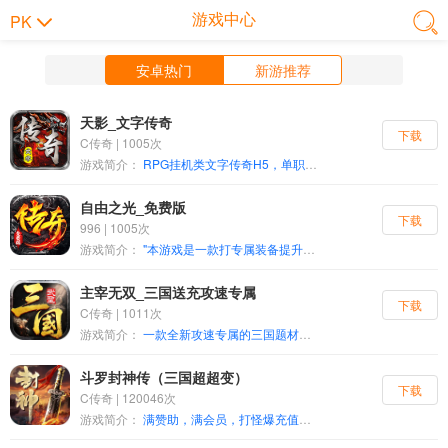
游戏中心
PK
安卓热门
新游推荐
天影_文字传奇
下载
C传奇 | 1005次
游戏简介：
RPG挂机类文字传奇H5，单职业出战，回收装备得元宝，一夜暴富不是梦；丰富多样的BOSS玩法，体验疯狂刷BOSS的快感，复古冰雪所有装备全部靠刷，无GM干预游戏，神器魔器自由搭配，小怪也能掉终极装备，全自动挂机回收。本游戏为经典挂机刷BOSS单职业传奇，通过不同BOSS掉落获取各类资源培养游戏角色，丰富多样的装备任玩家搭配。主线为自动打怪，前期主要玩法是PVE副本、PVP地图争夺BOSS，爆装备，洗装备。
自由之光_免费版
下载
996 | 1005次
游戏简介：
"本游戏是一款打专属装备提升类游戏，每个地图都有每种不同的专属，打到一件好的专属就能起飞！ 游戏内置丰富的剧情探险内容，玩家可以在体验趣味剧情的同时不断提高战力，告别传统枯燥的无脑刷怪玩法！
主宰无双_三国送充攻速专属
下载
C传奇 | 1011次
游戏简介：
一款全新攻速专属的三国题材沉默版本。魏蜀吴三国争霸，三国名将录，招募三国名将，强大自身阵营，诸葛军师运筹帷幄之中决胜千里之外，八阵图成乾坤自在我手。可获得领取对应累充金额和货币，回归沉默打金传奇本色，一切装备货币材料靠打，时间称王！
斗罗封神传（三国超超变）
下载
C传奇 | 120046次
游戏简介：
满赞助，满会员，打怪爆充值酷炫的装备《斗罗封神传》是一款三国题材传奇手游，招募三国名将与你并肩战斗，体验黄巾之乱、虎牢关之战、官渡之战等历史著名战场。获取华丽的技能，酷炫的装备，一起纵横三国乱世！