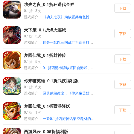
功夫之夜_0.1折狂送代金券
下载
0.1折 | 3次
游戏简介：
《功夫之夜》为放置类角色扮演游戏。游戏以角色养成为主，融合了卡牌策略元素。游戏场景和人物采用精美3D方式呈现，极具视觉冲击力的技能特效，带来沉浸式的灵兽武林世界冒险体验！在游戏内，你将扮演在玄灵大陆唯一的人类，与其他灵兽一起崇尚习武。为了救出村长羊爷爷，开始学习各门派功法提升自己，也认识了许多有趣的灵兽伙伴，踏上了冒险之旅~
天下策_0.1折烽火连城
下载
0.1折 | 5次
游戏简介：
这是一款以三国乱世为背景打造的回合类挂机手游。画面有趣，玩法升级！游戏以Q版武将形象和简单的操作，酷炫的坐骑与翅膀，还有唯美的外观系统。其他还拥有仙侣、神兵、法宝、宠物等各种轻松又强大的功能系统为大家再次描绘一个不一样的三国！龙腾于天，长吟天地，谁是王者！
梦回仙境_0.1折封神传
下载
0.1折 | 5次
游戏简介：
0.1折西游卡牌放置回合游戏。玩家通过收集和培养西游角色卡牌，如齐天大圣、太上老君等，与敌人展开回合制战斗。游戏采用放置玩法，离线也能获得资源和经验，轻松提升战力。丰富的副本和活动提供了多样的挑战和奖励。玩家可以通过升级、进阶等方式强化角色，组建强力阵容。游戏将经典题材与策略卡牌玩法相结合，既有深度的策略性，又兼具放置游戏的轻松体验。
你来嘛英雄_0.1折武侠福利版
下载
0.1折 | 6次
游戏简介：
经典武侠改变，《你来嘛英雄》0.1折福利版震撼来袭！轻松自由的放置玩法，解放双手。绚丽的战斗，百变的招式，让人流连忘返，创角就送648000元宝，万元代金券，无论是对于微氪或者零氪党，都能在这里成就一番辉煌。持续的海量资源，让你体验什么叫飞一般的感觉！赶紧带着你的武侠团队闯荡江湖，体验一番武侠世界的魅力吧！
梦回仙境_0.1折西游降妖
下载
0.1折 | 1次
游戏简介：
一款0.1折西游神话架空题材的回合制游戏。包含浓郁的远古神话气息，精美的画面表现，便捷轻松的挂机玩法，酷炫的坐骑与翅膀系统，还有唯美的外观系统。其他还拥有仙侣、神兵、法宝、宠物等各种轻松又强大的功能系统，让你每天都有不同的极致体验！
西游风云_0.05折福利版