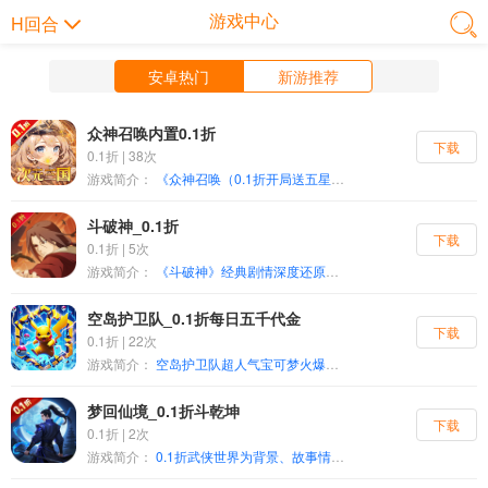
游戏中心
H回合
安卓热门
新游推荐
众神召唤内置0.1折
下载
0.1折 | 38次
游戏简介：
《众神召唤（0.1折开局送五星战姬）》是一款超人气次元三国题材的卡牌手游。游戏采用精美的的二次元立绘风格，在传统挂机战斗的机制上，融入了创新的策略性与多元化玩法，上百位战姬神将角色任你招募，玩家可以畅享策略性十足的军团大战，谱写不一样的三国战争史诗。近百位三国战姬相伴你身边，超酷炫技能特效，阵营自由搭配、任你组合、绝世神兵多种选择，策略搭配越战胜强！与好友一起组建三国天下，并肩作战抵御强敌，赢得属于彼此的荣誉！
斗破神_0.1折
下载
0.1折 | 5次
游戏简介：
《斗破神》经典剧情深度还原、火影系列人气角色大集结，玩家可以化身鸣人、自来也、大蛇丸、晓融、波风水门等忍者,体验酣畅淋漓的连打和终极奥义大招。上线超影秘钥!强力角色轻松到手!
空岛护卫队_0.1折每日五千代金
下载
0.1折 | 22次
游戏简介：
空岛护卫队超人气宝可梦火爆来袭！ 全新0.1折免费版天天送5000元无门槛代金券！ 童年经典再现，知名宝可梦全员精灵大集结，尽情收集海量萌宠，沉浸式极致体验Mega进化，精灵突破Mega形态！
梦回仙境_0.1折斗乾坤
下载
0.1折 | 2次
游戏简介：
0.1折武侠世界为背景、故事情节和游戏设定的多人在线角色扮演游戏（MMORPG）。游戏包含了丰富的武侠世界观、精彩的武打场景、多样的角色职业选择、复杂的社交系统以及丰富的任务和剧情线索。 角色创造：玩家可以自定义角色职业、技能特长等，并选择自己喜欢的门派或者职业。常见的职业包括龙枪、御剑、月轮、灵山。 战斗系统：游戏通常采用实时战斗。玩家可以与其他玩家或者游戏中的怪物进行战斗，使用各种招式和技能展开激烈的战斗。 社交系统：武侠类游戏强调玩家之间的互动和社交，通常包括结婚系统、师徒系统等。玩家可以与其他玩家