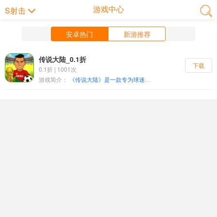
游戏中心
S射击
安卓热门
新游推荐
传说大陆_0.1折
下载
0.1折 | 1001次
游戏简介：
《传说大陆》是一款专为球迷打造的Q版足球题材放置卡牌手游，以全新卡通演绎方式还原足坛传奇球星的赛场风采，搭配全场0.1折超低福利门槛，让你零压力打造专属豪门球队，圆梦绿茵之巅。 游戏创新融合放置挂机与卡牌养成核心玩法，无需爆肝手操，离线也能自动获取推图、养成资源，上线一键领取即可轻松升级进阶；海量传奇球星全收录，自由招募养成，前锋、中场、后卫、门将全位置覆盖，搭配灵活的阵型战术体系，用策略逆转赛场战局，小白也能快速上手。 在这里，你可以沉浸式体验俱乐部全维度运营，解锁特训室、战术室、球探中心等多元建筑，从青训培养到豪门运营一步到位；更有欧冠之塔、跨服冠军争霸赛、竞技场等丰富赛事玩法，复刻经典足坛名场面，与全球玩家同台竞技登顶绿茵王座。0.1折福利无套路拉满，海量钻石、顶级球星登录就送，不氪不肝，轻松玩转足坛！