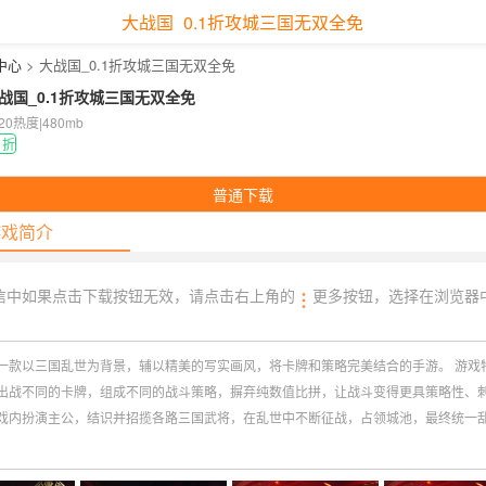
大战国_0.1折攻城三国无双全免
中心
> 大战国_0.1折攻城三国无双全免
战国_0.1折攻城三国无双全免
020热度
|
480mb
1折
普通下载
游戏简介
信中如果点击下载按钮无效，请点击右上角的
更多按钮，选择在浏览器
一款以三国乱世为背景，辅以精美的写实画风，将卡牌和策略完美结合的手游。 游戏
出战不同的卡牌，组成不同的战斗策略，摒弃纯数值比拼，让战斗变得更具策略性、
戏内扮演主公，结识并招揽各路三国武将，在乱世中不断征战，占领城池，最终统一
模式，让玩家深度参与三国各类著名事件，体验三国游戏的乐趣。