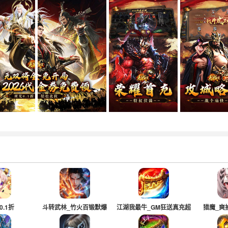
0.1折
斗转武林_竹火百锻默爆
江湖我最牛_GM狂送真充超
猎魔_爽
超变