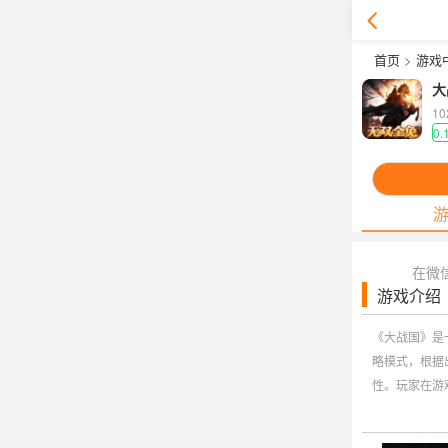
首页
>
游戏
大
1
0.
在微
游戏介绍
《大战国》是
略模式，根据
性。玩家在游
过不同的玩法