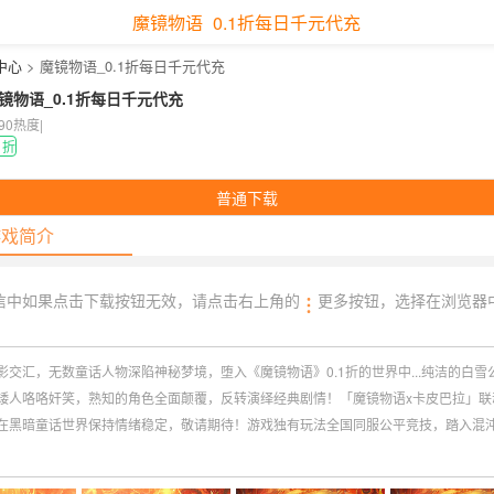
魔镜物语_0.1折每日千元代充
中心
> 魔镜物语_0.1折每日千元代充
镜物语_0.1折每日千元代充
090热度
|
1折
普通下载
游戏简介
信中如果点击下载按钮无效，请点击右上角的
更多按钮，选择在浏览器
影交汇，无数童话人物深陷神秘梦境，堕入《魔镜物语》0.1折的世界中...纯洁的白雪
矮人咯咯奸笑，熟知的角色全面颠覆，反转演绎经典剧情！「魔镜物语x卡皮巴拉」联
在黑暗童话世界保持情绪稳定，敬请期待！游戏独有玩法全国同服公平竞技，踏入混
决！游戏福利迎来史诗级加强，首日即可直达VIP12！每日完成活跃就能领取千元代
付费！游戏免费赠送1000连抽，升级再得两万元充值卡，养成节奏全面加速！游戏版