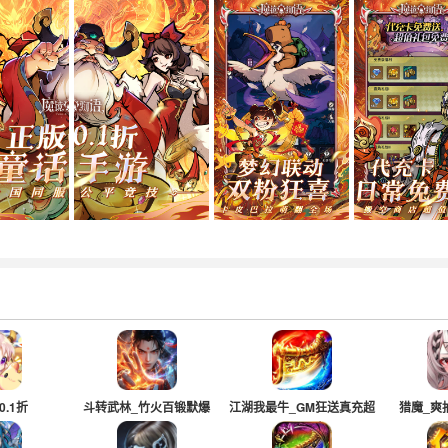
0.1折
斗转武林_竹火百锻默爆
江湖我最牛_GM狂送真充超
猎魔_爽
超变