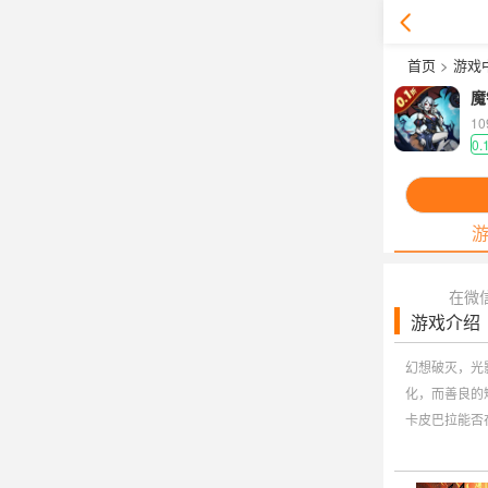
首页
>
游戏
魔
1
0.
在微
游戏介绍
幻想破灭，光
化，而善良的
卡皮巴拉能否
纯粹的策略对
包，等同真实