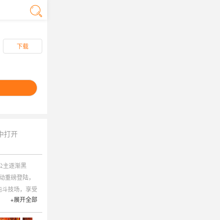
下载
中打开
公主逐渐黑
动重磅登陆，
沌斗技场，享受
+展开全部
充卡，可购买礼
本持续更新中