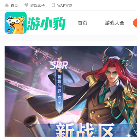



首页
游戏盒子
WAP官网
首页
游戏大全