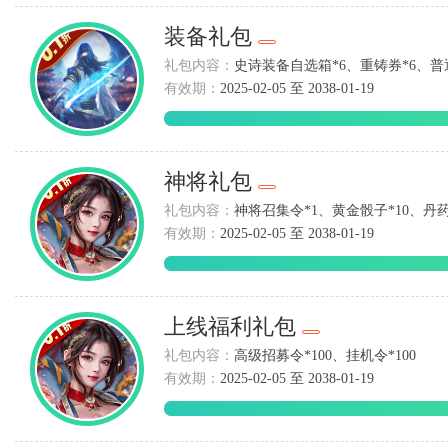
装备礼包
礼包内容：
史诗装备自选箱*6、重铸券*6、普通
有效期：
2025-02-05 至 2038-01-19
神将礼包
礼包内容：
神将召集令*1、黄金骰子*10、丹药
有效期：
2025-02-05 至 2038-01-19
上线福利礼包
礼包内容：
高级招募令*100、挂机令*100
有效期：
2025-02-05 至 2038-01-19