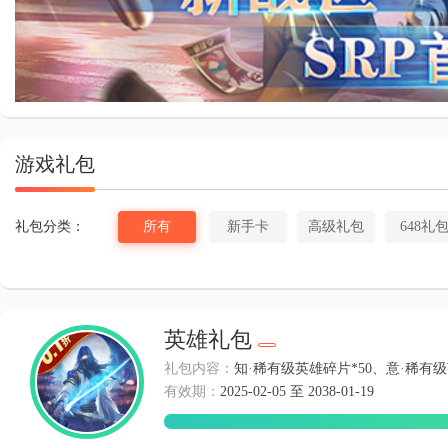
斗罗大
游戏礼包
礼包分类：
所有
新手卡
高级礼包
648礼
英雄礼包
礼包内容：
知·稀有级英雄碎片*50、意·稀有
有效期：
2025-02-05 至 2038-01-19