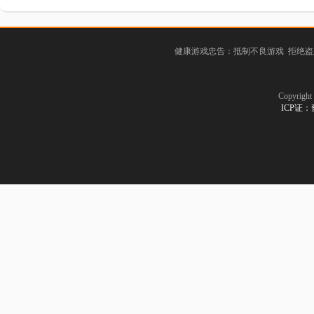
健康游戏忠告：抵制不良游戏 拒绝盗
Copyrig
ICP证：豫