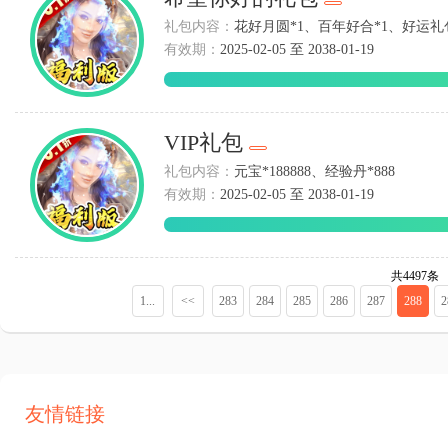
礼包内容：
花好月圆*1、百年好合*1、好运礼
有效期：
2025-02-05 至 2038-01-19
VIP礼包
礼包内容：
元宝*188888、经验丹*888
有效期：
2025-02-05 至 2038-01-19
共4497条
1...
<<
283
284
285
286
287
288
2
友情链接