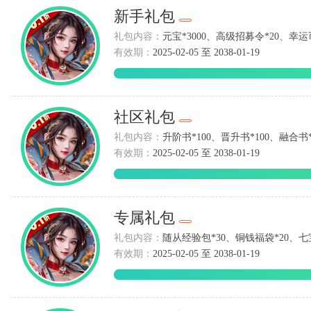
新手礼包
礼包内容：
元宝*3000、高级招募令*20、幸运币
有效期：
2025-02-05 至 2038-01-19
社区礼包
礼包内容：
升阶书*100、晋升书*100、融合书*
有效期：
2025-02-05 至 2038-01-19
专属礼包
礼包内容：
随从经验包*30、铜钱福袋*20、七
有效期：
2025-02-05 至 2038-01-19