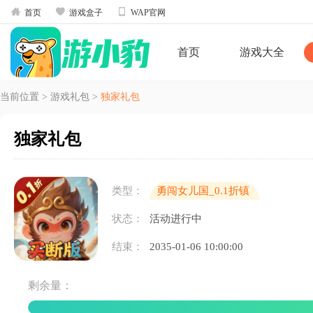



首页
游戏盒子
WAP官网
首页
游戏大全
当前位置
>
游戏礼包
>
独家礼包
独家礼包
类型：
勇闯女儿国_0.1折镇
魔买断版
状态：
活动进行中
结束：
2035-01-06 10:00:00
剩余量：