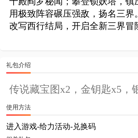
十殿阎罗秘闻；攀登锁妖塔，镇
用极致阵容碾压强敌，扬名三界
改写西行结局，开启全新三界冒
礼包介绍
传说藏宝图x2，金钥匙x5，
使用方法
进入游戏-给力活动-兑换码