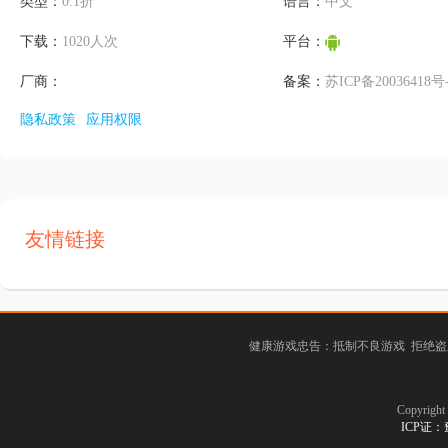
类型：
0.1折
语言：
中文
下载：
1020人次
平台：
厂商：
备案：
苏ICP备20036418号
隐私政策
应用权限
友情链接
健康游戏忠告：抵制不良游戏 拒绝盗
Copyrig
ICP证：豫