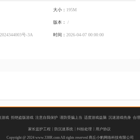
大小：
195M
版本：
/
024344003号-3A
时间：
2026-04-07 00:00:00
游戏 拒绝盗版游戏 注意自我保护 谨防受骗上当 适度游戏益脑 沉迷游戏伤身 合
|
|
|
家长监护工程
防沉迷系统
纠纷处理
用户协议
Copyright @ 2024 www.338R.com All rights reserved 商丘小豹网络科技有限公司