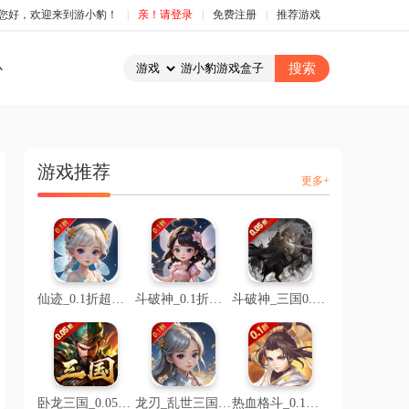
您好，欢迎来到游小豹！
|
亲！请登录
|
免费注册
|
推荐游戏
心
游戏推荐
更多+
仙迹_0.1折超级折扣
斗破神_0.1折仙帝之路
斗破神_三国0.05折文字
卧龙三国_0.05折乱世争锋
龙刃_乱世三国0.1折
热血格斗_0.1折魔化三国