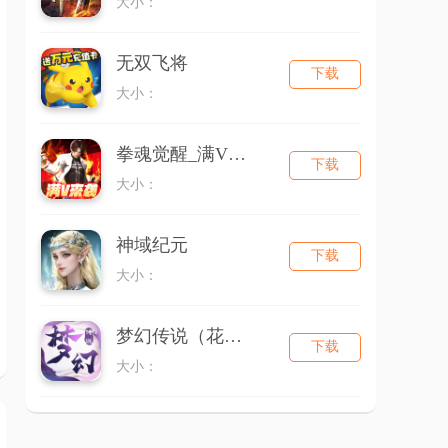
大小：
无双飞将
下载
大小：
拳魂觉醒_满V送白草
下载
大小：
神域纪元
下载
大小：
梦幻传说（花千骨）
下载
大小：