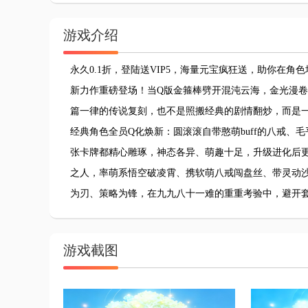
游戏介绍
永久0.1折，登陆送VIP5，海量元宝疯狂送，助你在
新力作重磅登场！当Q版金箍棒劈开混沌云海，金光漫卷
篇一律的传说复刻，也不是照搬经典的剧情翻炒，而是
经典角色全员Q化焕新：圆滚滚自带憨萌buff的八戒
张卡牌都精心雕琢，神态各异、萌趣十足，升级进化后
之人，率萌系悟空破凌霄、携软萌八戒闯盘丝、带灵动
为刃、策略为锋，在九九八十一难的重重考验中，避开
游戏截图