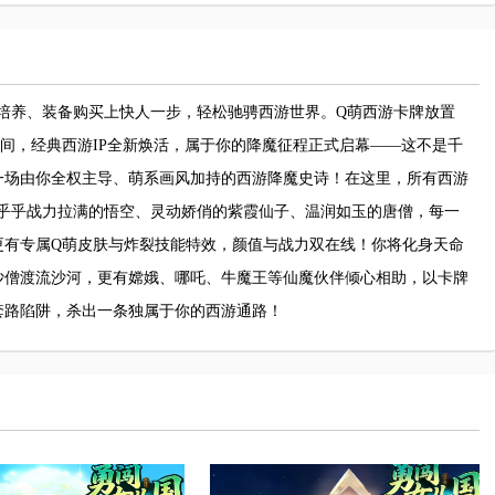
角色培养、装备购买上快人一步，轻松驰骋西游世界。Q萌西游卡牌放置
间，经典西游IP全新焕活，属于你的降魔征程正式启幕——这不是千
一场由你全权主导、萌系画风加持的西游降魔史诗！在这里，所有西游
、毛乎乎战力拉满的悟空、灵动娇俏的紫霞仙子、温润如玉的唐僧，每一
更有专属Q萌皮肤与炸裂技能特效，颜值与战力双在线！你将化身天命
沙僧渡流沙河，更有嫦娥、哪吒、牛魔王等仙魔伙伴倾心相助，以卡牌
套路陷阱，杀出一条独属于你的西游通路！