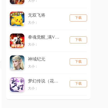
大小：
无双飞将
下载
大小：
拳魂觉醒_满V送白草
下载
大小：
神域纪元
下载
大小：
梦幻传说（花千骨）
下载
大小：