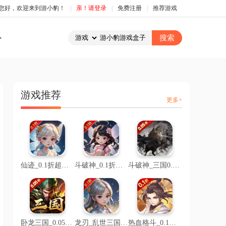
您好，欢迎来到游小豹！
|
亲！请登录
|
免费注册
|
推荐游戏
心
游戏推荐
更多+
仙迹_0.1折超级折扣
斗破神_0.1折仙帝之路
斗破神_三国0.05折文字
卧龙三国_0.05折乱世争锋
龙刃_乱世三国0.1折
热血格斗_0.1折魔化三国