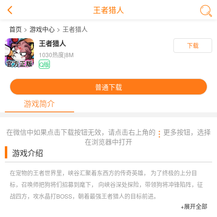
王者猎人
首页
>
游戏中心
> 王者猎人
王者猎人
下载
1030热度
|
8M
Q版
普通下载
游戏简介
在微信中如果点击下载按钮无效，请点击右上角的
更多按钮，选择
在浏览器中打开
游戏介绍
在宠物的王者世界里，峡谷汇聚着东西方的传奇英雄， 为了终极的上分目
标，召唤师把狗将们招募到麾下， 向峡谷深处探险，带领狗将冲锋陷阵，征
战四方，攻水晶打BOSS，朝着最强王者猎人的目标前进。
+展开全部