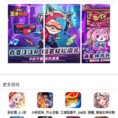
更多游戏
彩虹橙_0.1折
斗转武林_竹火百锻
江湖我最牛_GM狂
猎魔_爽抽女神买断
默爆
送真充超超变
版