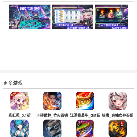
更多游戏
彩虹橙_0.1折
斗转武林_竹火百锻
江湖我最牛_GM狂
猎魔_爽抽女神买断
默爆
送真充超超变
版