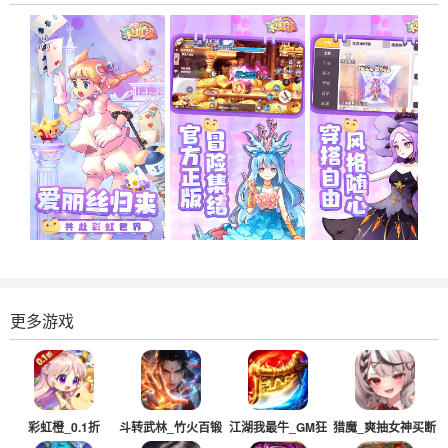
更多游戏
彩虹橙_0.1折
斗转武林_竹火百锻
江湖我最牛_GM狂
猎魔_爽抽女神买断
默爆
送真充超超变
版