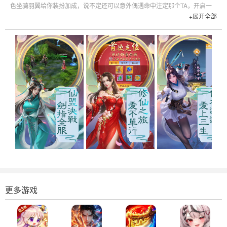
色坐骑羽翼给你装扮加成，说不定还可以意外偶遇命中注定那个TA，开启一
+展开全部
段浪漫的仙遇奇缘哦！
更多游戏