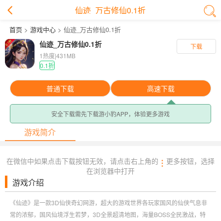
仙迹_万古修仙0.1折
首页
>
游戏中心
> 仙迹_万古修仙0.1折
仙迹_万古修仙0.1折
下载
1热度
|
431MB
0.1折
普通下载
高速下载
安全下载需先下载游小豹APP，体验更多游戏
游戏简介
在微信中如果点击下载按钮无效，请点击右上角的
更多按钮，选择
在浏览器中打开
游戏介绍
《仙迹》是一款3D仙侠奇幻网游，超大的游戏世界各玩家国风的仙侠气息非
常的浓郁，国风仙境浮生若梦，3D全景超清地图，海量BOSS全民激战，特