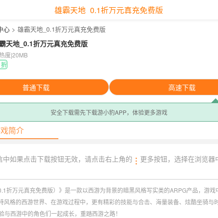
雄霸天地_0.1折万元真充免费版
中心
> 雄霸天地_0.1折万元真充免费版
霸天地_0.1折万元真充免费版
7热度
|
20MB
1折
普通下载
高速下载
安全下载需先下载游小豹APP，体验更多游戏
游戏简介
信中如果点击下载按钮无效，请点击右上角的
更多按钮，选择在浏览器
0.1折万元真充免费版）》是一款以西游为背景的暗黑风格写实类的ARPG产品，游戏
特风格的西游世界、在游戏过程中，更有精彩的技能与合击、海量装备、炫酷坐骑与
体验与西游中的角色们一起成长，重踏西游之路！