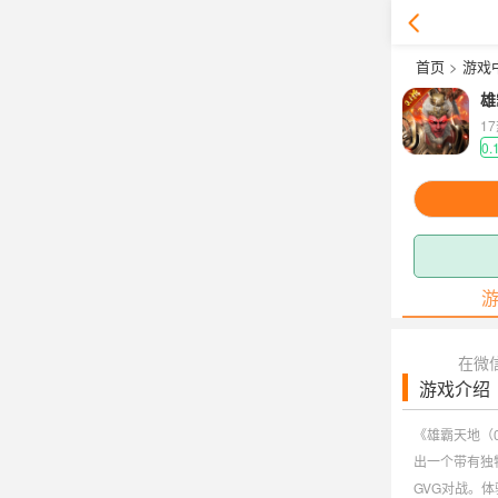
首页
>
游戏
雄
1
0.
在微
游戏介绍
《雄霸天地（
出一个带有独
GVG对战。