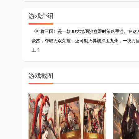
游戏介绍
《神将三国》是一款3D大地图沙盘即时策略手游。在这
豪杰，夺取无双荣耀；还可剿灭异族捍卫九州，一统万里
主？
游戏截图