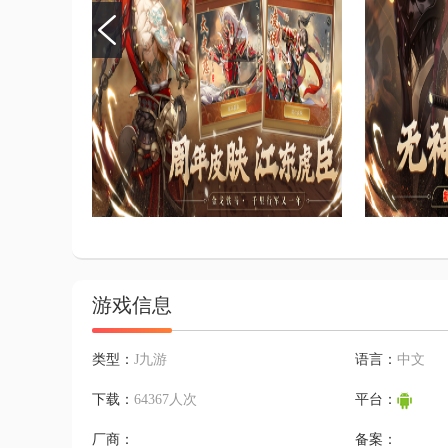
游戏信息
类型：
J九游
语言：
中文
下载：
64367人次
平台：
厂商：
备案：