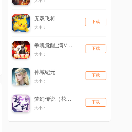
大小：
无双飞将
下载
大小：
拳魂觉醒_满V送白草
下载
大小：
神域纪元
下载
大小：
梦幻传说（花千骨）
下载
大小：