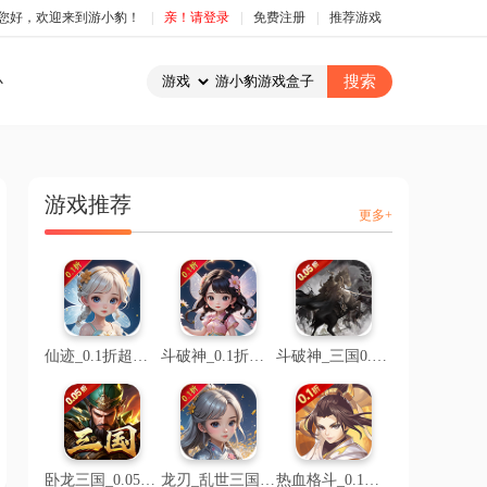
您好，欢迎来到游小豹！
|
亲！请登录
|
免费注册
|
推荐游戏
心
游戏推荐
更多+
仙迹_0.1折超级折扣
斗破神_0.1折仙帝之路
斗破神_三国0.05折文字
卧龙三国_0.05折乱世争锋
龙刃_乱世三国0.1折
热血格斗_0.1折魔化三国